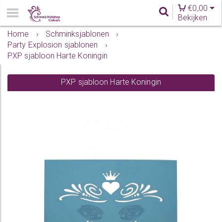
€
0,00
Bekijken
Home
›
Schminksjablonen
›
Party Explosion sjablonen
›
PXP sjabloon Harte Koningin
PXP sjabloon Harte Koningin