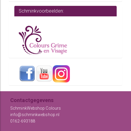
Schminkvoorbeelden:
Contactgegevens
SchminkWebshop Colours
info@schminkwebshop.nl
0162-693188