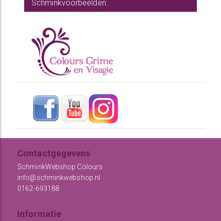
Schminkvoorbeelden:
Contactgegevens
SchminkWebshop Colours
info@schminkwebshop.nl
0162-693188
Informatie