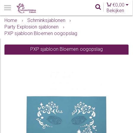
€
0,00
Bekijken
Home
›
Schminksjablonen
›
Party Explosion sjablonen
›
PXP sjabloon Bloemen oogopslag
PXP sjabloon Bloemen oogopslag