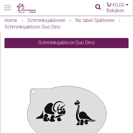
€
0,00
Bekijken
Home
›
Schminksjablonen
›
No label Sjablonen
›
Schminksjabloon Duo Dino
Schminksjabloon Duo Dino