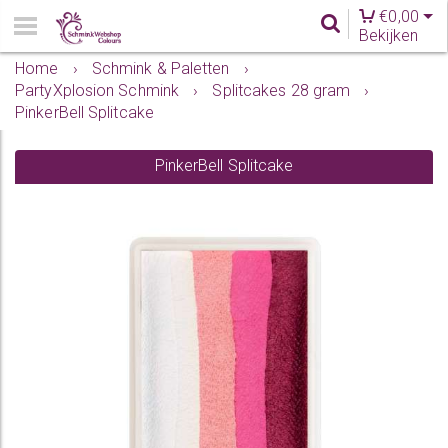
€
0,00
Bekijken
Home
›
Schmink & Paletten
›
PartyXplosion Schmink
›
Splitcakes 28 gram
›
PinkerBell Splitcake
PinkerBell Splitcake