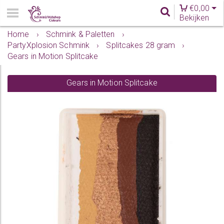
€
0,00
Bekijken
Home
›
Schmink & Paletten
›
PartyXplosion Schmink
›
Splitcakes 28 gram
›
Gears in Motion Splitcake
Gears in Motion Splitcake