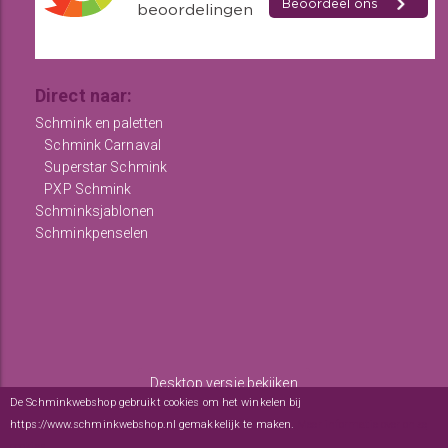
Direct naar:
Schmink en paletten
Schmink Carnaval
Superstar Schmink
PXP Schmink
Schminksjablonen
Schminkpenselen
Desktop versie bekijken
De Schminkwebshop gebruikt cookies om het winkelen bij
Copyright © 2012 - 2026
De Schminkwebshop
-
Algemene
https://www.schminkwebshop.nl gemakkelijk te maken.
Meer informatie over onze
voorwaarden
-
sitemap
cookies