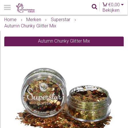
€
0,00
Bekijken
Home
›
Merken
›
Superstar
›
Autumn Chunky Glitter Mix
Autumn Chunky Glitter Mix