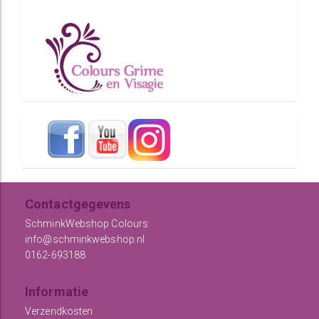
Contactgegevens
SchminkWebshop Colours
info@schminkwebshop.nl
0162-693188
Informatie
Verzendkosten