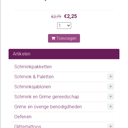
€2,25
€2,75
Toevoegen
Artikelen
Schminkpakketten
Schmink & Paletten
Schminksjablonen
Schmink en Grime gereedschap
Grime en overige benodigdheden
Oefenen
Glittertattoos