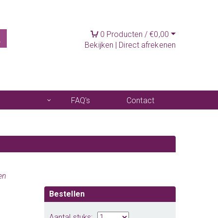
0
Producten /
€
0,00
Bekijken
|
Direct afrekenen
FAQ's
Contact
e
en
Bestellen
Aantal stuks: