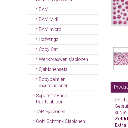
BAM
BAM Midi
BAM micro
HotWingz
Copy Cat
Wenkbrauwen sjablonen
Sjablonensets
Bodypaint en
muursjablonen:
Produc
Superstar Face
De sti
Paintsjabloon
Gebrui
TAP Sjablonen
kun je
Zelfk
Ooh! Schmink Sjablonen
Extra