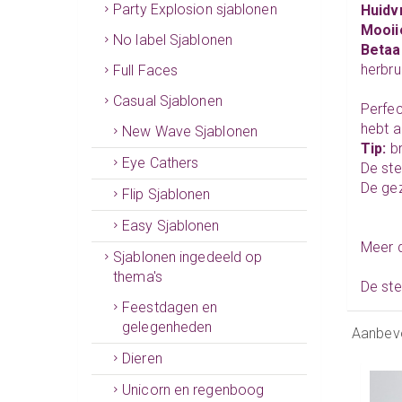
Party Explosion sjablonen
Huidvr
Mooii
No label Sjablonen
Betaa
herbru
Full Faces
Casual Sjablonen
Perfec
hebt al
New Wave Sjablonen
Tip:
br
Eye Cathers
De ste
De gez
Flip Sjablonen
Easy Sjablonen
Meer d
Sjablonen ingedeeld op
thema's
De ste
Feestdagen en
gelegenheden
Aanbev
Dieren
Unicorn en regenboog