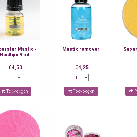
perstar Mastix -
Mastix remover
Super
Huidlijm 9 ml
€4,50
€4,25
Toevoegen
Toevoegen
P