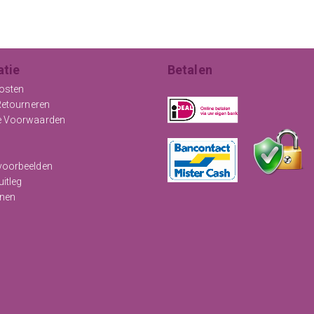
atie
Betalen
osten
Retourneren
e Voorwaarden
oorbeelden
uitleg
nen