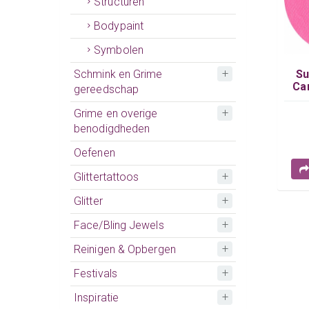
Structuren
Bodypaint
Symbolen
Su
Schmink en Grime
Ca
gereedschap
Grime en overige
benodigdheden
Oefenen
Glittertattoos
Glitter
Face/Bling Jewels
Reinigen & Opbergen
Festivals
Inspiratie