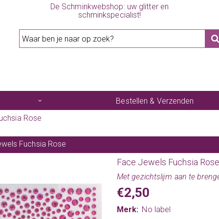
De Schminkwebshop: uw glitter en
schminkspecialist!
Bestellen & Verzenden
uchsia Rose
wels Fuchsia Rose
Face Jewels Fuchsia Ros
Met gezichtslijm aan te breng
€2,50
Merk:
No label