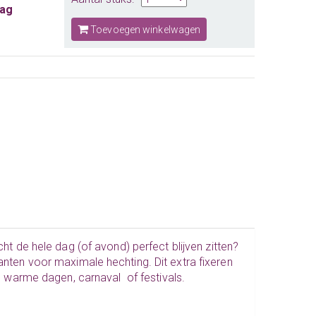
aag
Toevoegen winkelwagen
cht de hele dag (of avond) perfect blijven zitten?
anten voor maximale hechting. Dit extra fixeren
n, warme dagen,
carnaval
of festivals.