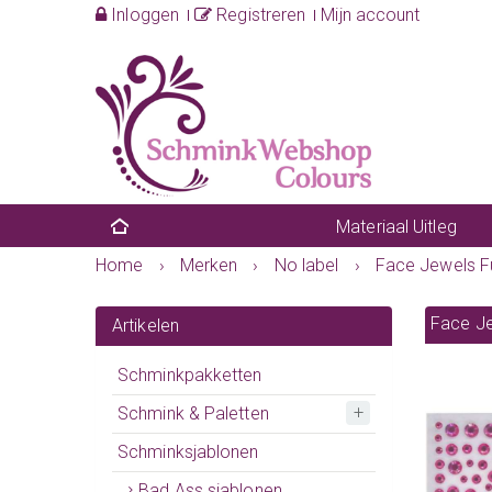
Inloggen
Registreren
Mijn account
Materiaal Uitleg
Home
›
Merken
›
No label
›
Face Jewels F
Face Je
Artikelen
Schminkpakketten
Schmink & Paletten
Schminksjablonen
Bad Ass sjablonen