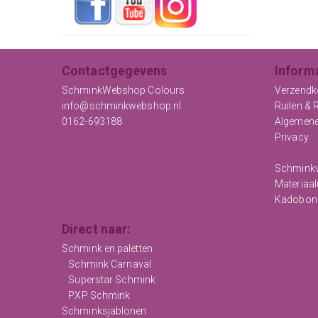
Contactgegevens
Inform
SchminkWebshop Colours
Verzendk
info@schminkwebshop.nl
Ruilen & 
0162-693188
Algemen
Privacy
Schminkv
Materiaal
Kadobon
Direct naar:
Schmink en paletten
Schmink Carnaval
Superstar Schmink
PXP Schmink
Schminksjablonen