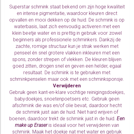
Superstar schmink staat bekend om zijn hoge kwaliteit
en intense pigmentatie, waardoor kleuren direct
opvallen en mooi dekken op de huid. De schmink is op
waterbasis, laat zich eenvoudig activeren met een
klein beetje water en is prettig in gebruik voor zowel
beginners als professionele schminkers. Dankzij de
zachte, romige structuur kun je strak werken met
penseel én snel grotere vlakken inkleuren met een
spons, zonder strepen of vlekken. De kleuren blijven
goed zitten, drogen snel en geven een helder, egaal
resultaat. De schmink is te gebruiken met
schminkpenselen
maar ook met een
schminksponsje.
Verwijderen
Gebruik geen kant-en-klare vochtige reinigingsdoekjes,
babydoekjes, snoetenpoetsers etc. Gebruik geen
afschmink die was en/of olie bevat, daardoor hecht
de schmink juist aan de huid. Niet hard wrijven of
boenen, daardoor trekt de schmink juist in de huid.
Een
make up Eraser
is ideaal voor het verwijderen van
schmink. Maak het doekje nat met water en gebruik