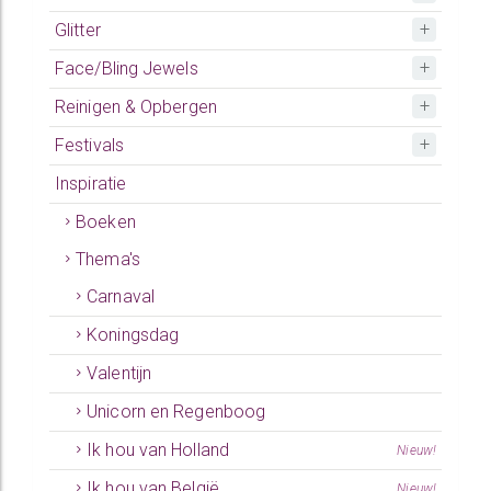
Glitter
Face/Bling Jewels
Reinigen & Opbergen
Festivals
Inspiratie
Boeken
Thema's
Carnaval
Koningsdag
Valentijn
Unicorn en Regenboog
Ik hou van Holland
Nieuw!
Ik hou van België
Nieuw!