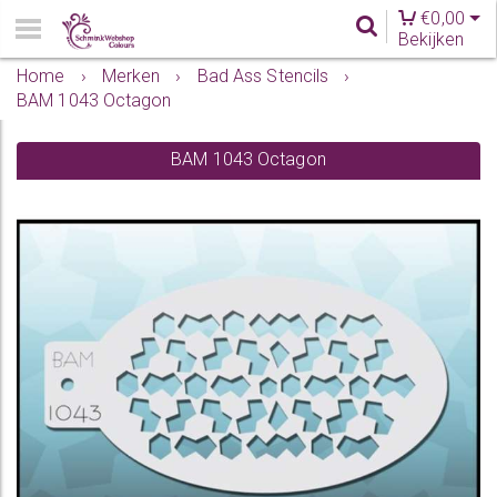
€
0,00
Bekijken
Home
›
Merken
›
Bad Ass Stencils
›
BAM 1043 Octagon
BAM 1043 Octagon