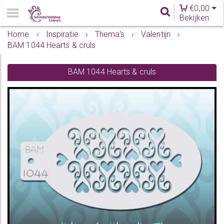
€
0,00
Bekijken
Home
›
Inspiratie
›
Thema's
›
Valentijn
›
BAM 1044 Hearts & cruls
BAM 1044 Hearts & cruls