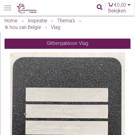
€
0,00
Bekijken
Home
›
Inspiratie
›
Thema's
›
Ik hou van België
›
Vlag
Glittersjabloon Vlag