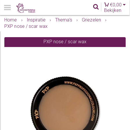
€
0,00
Bekijken
Home
›
Inspiratie
›
Thema's
›
Griezelen
›
PXP nose / scar wax
PXP nose / scar wax