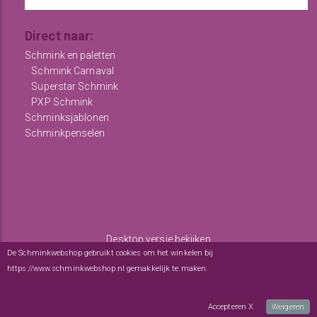
Direct naar:
Schmink en paletten
Schmink Carnaval
Superstar Schmink
PXP Schmink
Schminksjablonen
Schminkpenselen
Desktop versie bekijken
De Schminkwebshop gebruikt cookies om het winkelen bij
Copyright © 2012 - 2026
De Schminkwebshop
-
Algemene
https://www.schminkwebshop.nl gemakkelijk te maken.
Meer informatie over onze
voorwaarden
-
sitemap
cookies
webwinkel
: elexioshop.nl
Accepteren X
Weigeren