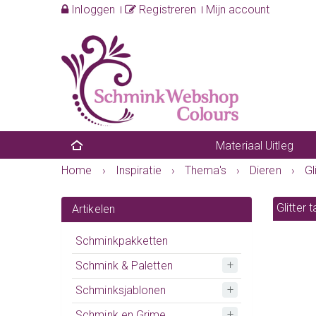
Inloggen
Registreren
Mijn account
Materiaal Uitleg
Home
›
Inspiratie
›
Thema's
›
Dieren
›
Gl
Glitter 
Artikelen
Schminkpakketten
Schmink & Paletten
Schminksjablonen
Schmink en Grime