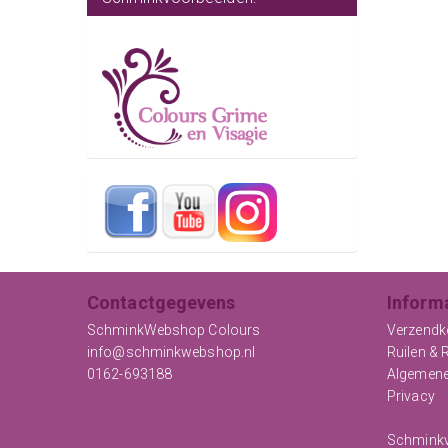
Contactgegevens
Inform
SchminkWebshop Colours
Verzendk
info@schminkwebshop.nl
Ruilen & 
0162-693188
Algemen
Privacy
Schminkv