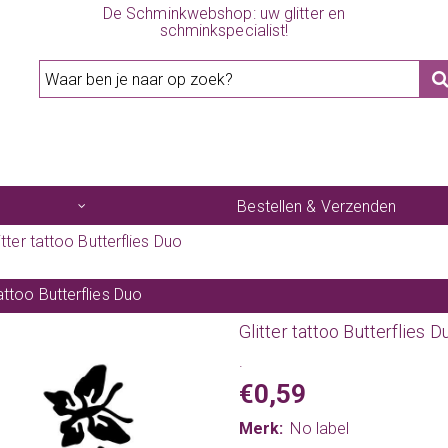
De Schminkwebshop: uw glitter en
schminkspecialist!
Bestellen & Verzenden
itter tattoo Butterflies Duo
tattoo Butterflies Duo
Glitter tattoo Butterflies D
.
€0,59
Merk:
No label