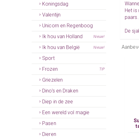
Wannee
Koningsdag
Het is
Valentijn
paars.
Unicorn en Regenboog
De sja
Ik hou van Holland
Nieuw!
Aanbev
Ik hou van België
Nieuw!
Sport
Frozen
TIP
Griezelen
Dino's en Draken
Diep in de zee
Een wereld vol magie
Su
Pasen
t
Dieren