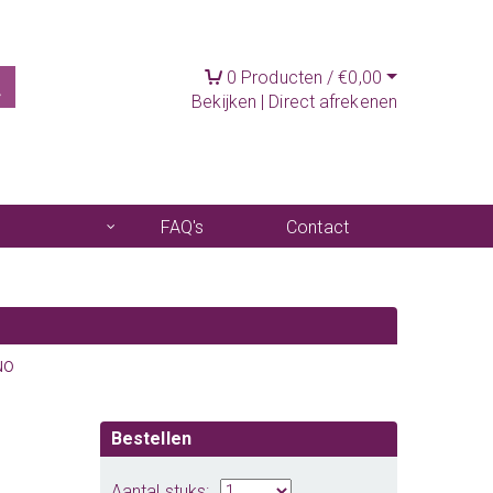
0
Producten /
€
0,00
Bekijken
|
Direct afrekenen
FAQ's
Contact
uo
Bestellen
Aantal stuks: