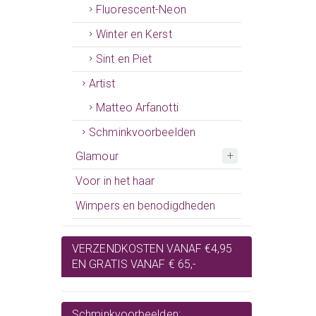
Fluorescent-Neon
Winter en Kerst
Sint en Piet
Artist
Matteo Arfanotti
Schminkvoorbeelden
Glamour
Voor in het haar
Wimpers en benodigdheden
VERZENDKOSTEN VANAF €4,95
EN GRATIS VANAF € 65,-
Schminkvoorbeelden: