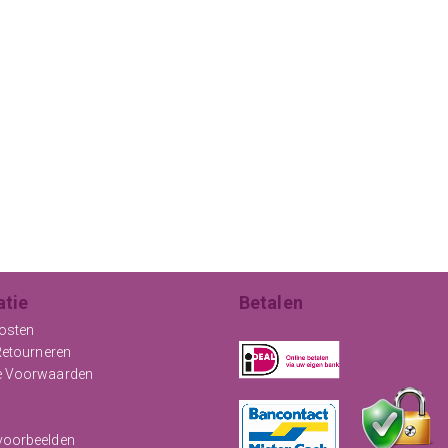
atie
Betalen
osten
Retourneren
e Voorwaarden
oorbeelden