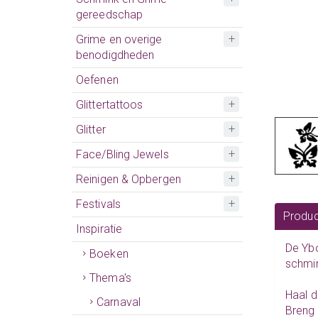
gereedschap
Grime en overige
benodigdheden
Oefenen
Glittertattoos
Glitter
Face/Bling Jewels
Reinigen & Opbergen
Festivals
Produc
Inspiratie
De Ybo
Boeken
schmin
Thema's
Haal d
Carnaval
Breng 