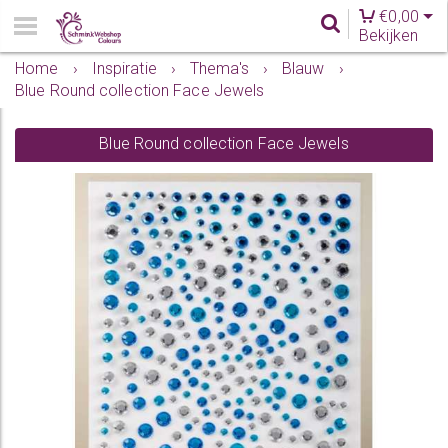
€
0,00
Bekijken
Home
›
Inspiratie
›
Thema's
›
Blauw
›
Blue Round collection Face Jewels
Blue Round collection Face Jewels