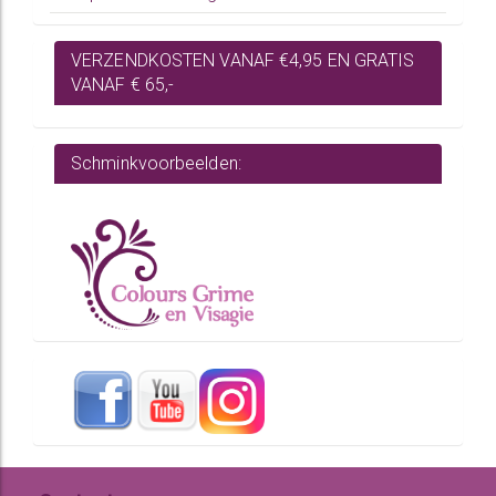
VERZENDKOSTEN VANAF €4,95 EN GRATIS
VANAF € 65,-
Schminkvoorbeelden: