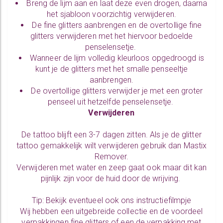
Breng
de lijm
aan en laat deze even drogen, daarna
het sjabloon voorzichtig verwijderen.
De
fine glitters
aanbrengen en de overtollige fine
glitters verwijderen met het hiervoor bedoelde
penselensetje
.
Wanneer de lijm volledig kleurloos opgedroogd is
kunt je de glitters met het smalle penseeltje
aanbrengen.
De overtollige glitters verwijder je met een groter
penseel uit hetzelfde
penselensetje
.
Verwijderen
De tattoo blijft een 3-7 dagen zitten. Als je de glitter
tattoo gemakkelijk wilt verwijderen gebruik dan
Mastix
Remover
.
Verwijderen met water en zeep gaat ook maar dit kan
pijnlijk zijn voor de huid door de wrijving.
Tip: Bekijk eventueel ook ons
instructiefilmpje
Wij hebben een uitgebreide collectie en de voordeel
verpakkingen
fine glitters
of een de verpakking met