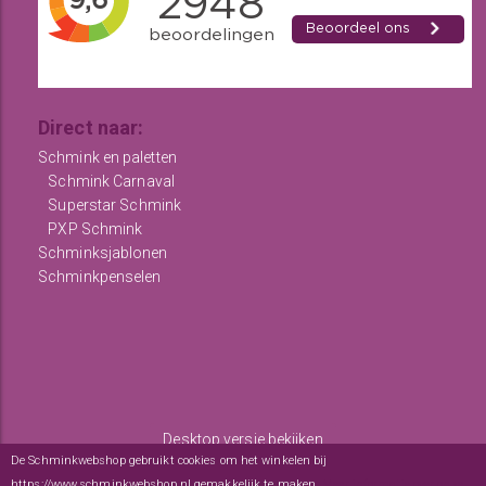
Direct naar:
Schmink en paletten
Schmink Carnaval
Superstar Schmink
PXP Schmink
Schminksjablonen
Schminkpenselen
Desktop versie bekijken
De Schminkwebshop gebruikt cookies om het winkelen bij
Copyright © 2012 - 2026
De Schminkwebshop
-
Algemene
https://www.schminkwebshop.nl gemakkelijk te maken.
Meer informatie over onze