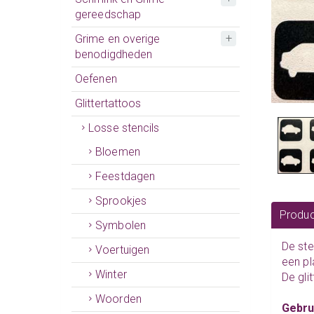
gereedschap
Grime en overige
benodigdheden
Oefenen
Glittertattoos
Losse stencils
Bloemen
Feestdagen
Sprookjes
Produc
Symbolen
De
ste
Voertuigen
een pl
Winter
De gli
Woorden
Gebru