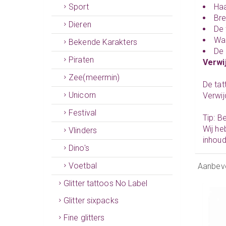
Sport
Haa
Br
Dieren
De
Wan
Bekende Karakters
De 
Piraten
Verwi
Zee(meermin)
De tat
Unicorn
Verwij
Festival
Tip: B
Wij he
Vlinders
inhou
Dino's
Voetbal
Aanbev
Glitter tattoos No Label
Glitter sixpacks
Fine glitters