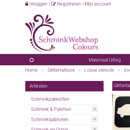
Inloggen
Registreren
Mijn account
Materiaal Uitleg
Home
›
Glittertattoos
›
Losse stencils
›
Vo
Glittert
Artikelen
Schminkpakketten
Schmink & Paletten
Schminksjablonen
Schmink en Grime