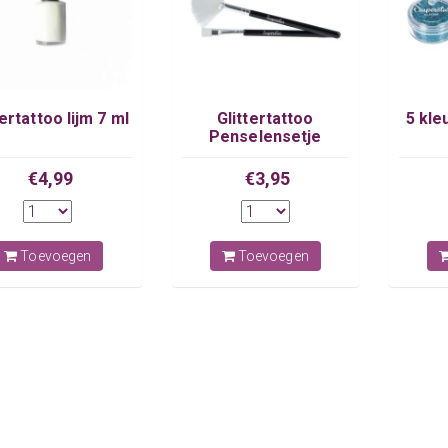
tertattoo lijm 7 ml
Glittertattoo
5 kle
Penselensetje
€4,99
€3,95
Toevoegen
Toevoegen