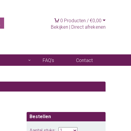
0
Producten /
€
0,00
Bekijken
|
Direct afrekenen
FAQ's
Contact
Bestellen
Aantal stuks: