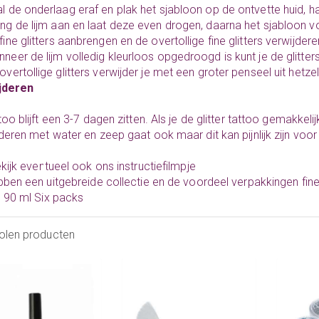
l de onderlaag eraf en plak het sjabloon op de ontvette huid, h
eng
de lijm
aan en laat deze even drogen, daarna het sjabloon vo
fine glitters
aanbrengen en de overtollige fine glitters verwijde
neer de lijm volledig kleurloos opgedroogd is kunt je de glitte
overtollige glitters verwijder je met een groter penseel uit hetz
jderen
too blijft een 3-7 dagen zitten. Als je de glitter tattoo gemakkeli
deren met water en zeep gaat ook maar dit kan pijnlijk zijn voor
ekijk eventueel ook ons
instructiefilmpje
bben een uitgebreide collectie en de voordeel verpakkingen
fin
d
90 ml Six packs
olen producten