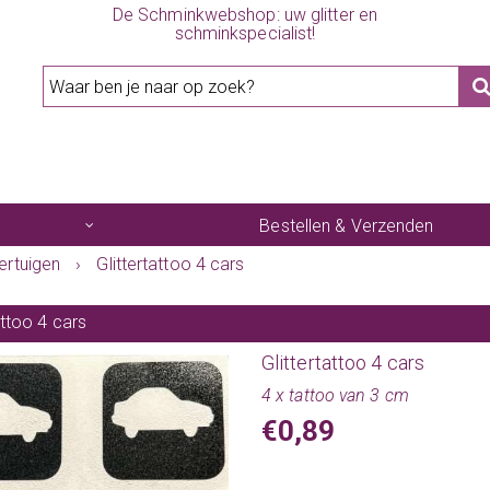
De Schminkwebshop: uw glitter en
schminkspecialist!
Bestellen & Verzenden
ertuigen
›
Glittertattoo 4 cars
attoo 4 cars
Glittertattoo 4 cars
4 x tattoo van 3 cm
€0,89