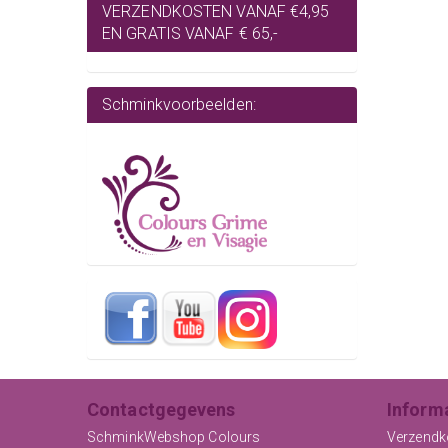
VERZENDKOSTEN VANAF €4,95
EN GRATIS VANAF € 65,-
Schminkvoorbeelden:
Contactgegevens
Inform
SchminkWebshop Colours
Verzendk