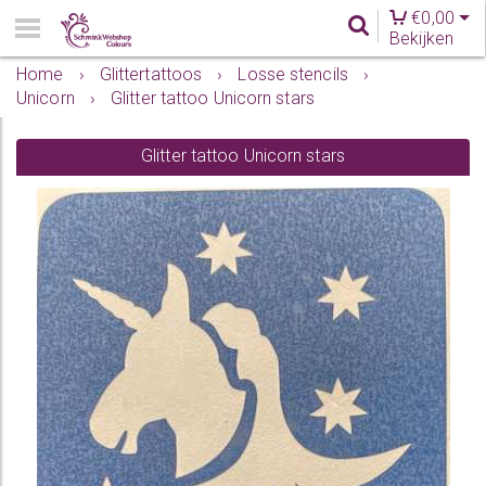
€
0,00
Bekijken
Home
›
Glittertattoos
›
Losse stencils
›
Unicorn
›
Glitter tattoo Unicorn stars
Glitter tattoo Unicorn stars