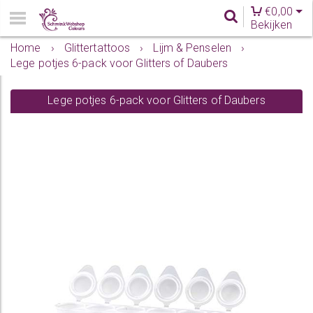
€
0,00
Bekijken
Home
›
Glittertattoos
›
Lijm & Penselen
›
Lege potjes 6-pack voor Glitters of Daubers
Lege potjes 6-pack voor Glitters of Daubers