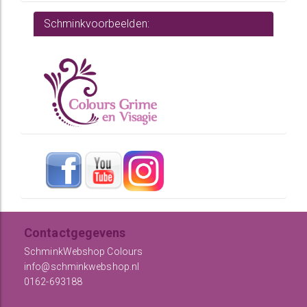
Schminkvoorbeelden:
Contactgegevens
SchminkWebshop Colours
info@schminkwebshop.nl
0162-693188