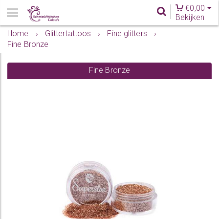
€
0,00
Bekijken
Home
›
Glittertattoos
›
Fine glitters
›
Fine Bronze
Fine Bronze