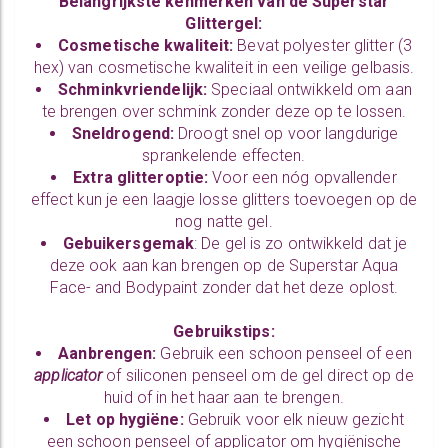
Belangrijkste kenmerken van de Superstar
Glittergel:
Cosmetische kwaliteit:
Bevat polyester glitter (3
hex) van cosmetische kwaliteit in een veilige gelbasis.
Schminkvriendelijk:
Speciaal ontwikkeld om aan
te brengen over schmink zonder deze op te lossen.
Sneldrogend:
Droogt snel op voor langdurige
sprankelende effecten.
Extra glitteroptie:
Voor een nóg opvallender
effect kun je een laagje losse glitters toevoegen op de
nog natte gel.
Gebuikersgemak
: De gel is zo ontwikkeld dat je
deze ook aan kan brengen op de
Superstar Aqua
Face- and Bodypaint
zonder dat het deze oplost.
Gebruikstips:
Aanbrengen:
Gebruik een schoon penseel of een
applicator
of siliconen penseel om de gel direct op de
huid of in het haar aan te brengen.
Let op hygiëne:
Gebruik voor elk nieuw gezicht
een schoon penseel of applicator om hygiënische