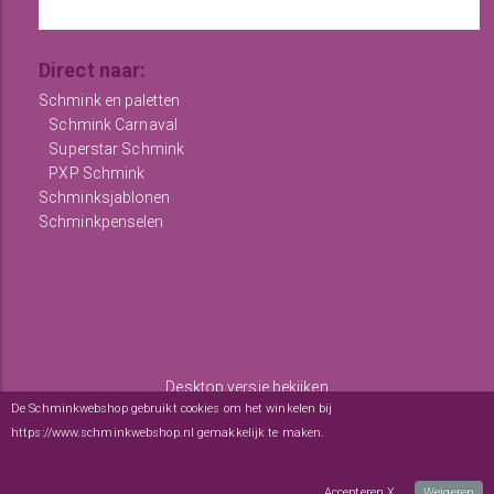
Direct naar:
Schmink en paletten
Schmink Carnaval
Superstar Schmink
PXP Schmink
Schminksjablonen
Schminkpenselen
Desktop versie bekijken
De Schminkwebshop gebruikt cookies om het winkelen bij
Copyright © 2012 - 2026
De Schminkwebshop
-
Algemene
https://www.schminkwebshop.nl gemakkelijk te maken.
Meer informatie over onze
voorwaarden
-
sitemap
cookies
webwinkel
: elexioshop.nl
Accepteren X
Weigeren