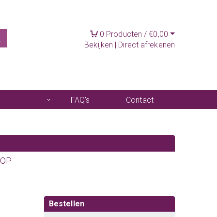
0
Producten /
€
0,00
Bekijken
|
Direct afrekenen
FAQ's
Contact
=OP
Bestellen