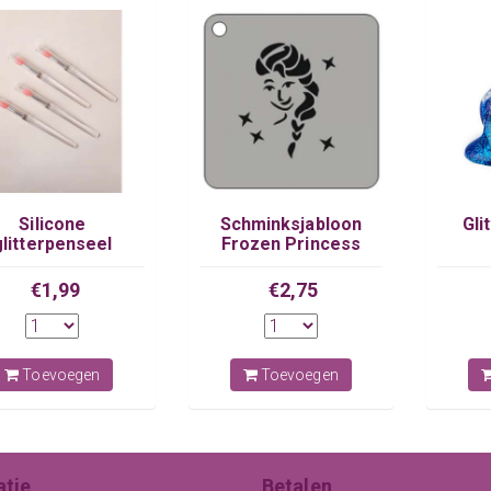
Silicone
Schminksjabloon
Gli
glitterpenseel
Frozen Princess
€1,99
€2,75
Toevoegen
Toevoegen
atie
Betalen