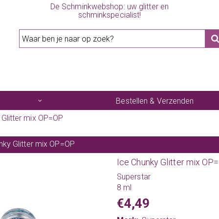
De Schminkwebshop: uw glitter en
schminkspecialist!
Bestellen & Verzenden
 Glitter mix OP=OP
nky Glitter mix OP=OP
Ice Chunky Glitter mix OP
Superstar
8 ml
€4,49