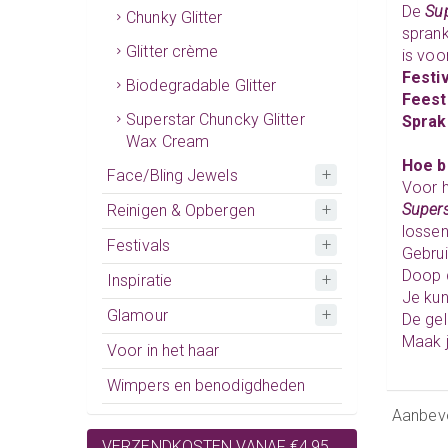
De
Sup
Chunky Glitter
sprank
Glitter crème
is voor
Festi
Biodegradable Glitter
Feest
Superstar Chuncky Glitter
Sprak
Wax Cream
Hoe b
Face/Bling Jewels
Voor h
Supers
Reinigen & Opbergen
lossen
Festivals
Gebru
Doop d
Inspiratie
Je kun
Glamour
De gel
Maak j
Voor in het haar
Wimpers en benodigdheden
Aanbev
VERZENDKOSTEN VANAF €4,95