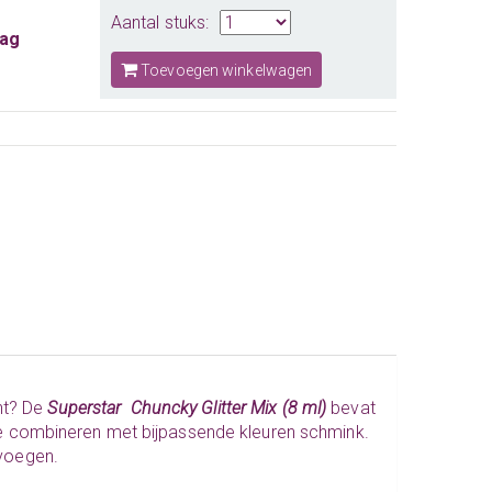
Aantal stuks:
aag
Toevoegen winkelwagen
nt? De
Superstar Chuncky Glitter Mix (8 ml)
bevat
t te combineren met bijpassende kleuren schmink.
oevoegen.