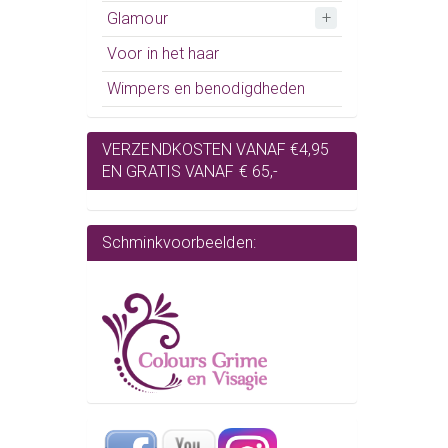
Glamour
Voor in het haar
Wimpers en benodigdheden
VERZENDKOSTEN VANAF €4,95
EN GRATIS VANAF € 65,-
Schminkvoorbeelden: