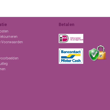
atie
Betalen
osten
Retourneren
e Voorwaarden
oorbeelden
uitleg
nen