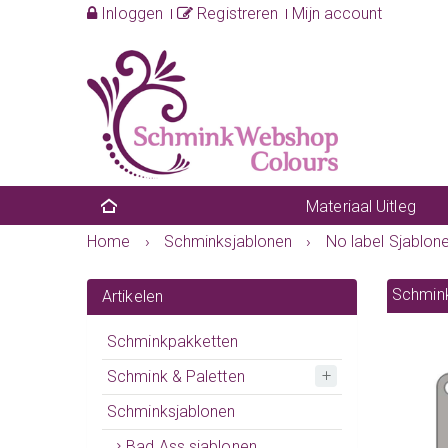
Inloggen
Registreren
Mijn account
Materiaal Uitleg
Home
›
Schminksjablonen
›
No label Sjablon
Schmink
Artikelen
Schminkpakketten
Schmink & Paletten
Schminksjablonen
Bad Ass sjablonen