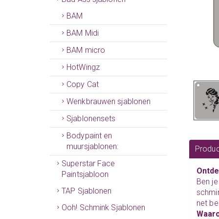
BAM
BAM Midi
BAM micro
HotWingz
Copy Cat
Wenkbrauwen sjablonen
Sjablonensets
Bodypaint en
muursjablonen:
Produc
Superstar Face
Ontde
Paintsjabloon
Ben je
TAP Sjablonen
schmin
net be
Ooh! Schmink Sjablonen
Waaro