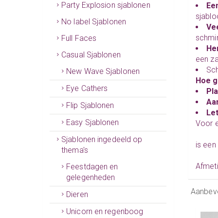
Party Explosion sjablonen
Een
sjablo
No label Sjablonen
Vee
schmin
Full Faces
He
Casual Sjablonen
een z
Sch
New Wave Sjablonen
Hoe g
Eye Cathers
Pl
Aa
Flip Sjablonen
Le
Easy Sjablonen
Voor e
Sjablonen ingedeeld op
is een
thema's
Afmet
Feestdagen en
gelegenheden
Aanbev
Dieren
Unicorn en regenboog