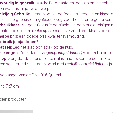
voudig in gebruik:
Makkelijk te hanteren, de sjablonen hebben v
on wat past in jouw ontwerp.
lzijdig Gebruik:
Ideaal voor kinderfeestjes, scholen en kinder
ken. Tip gebruik een
sjablonen ring
voor het ultieme gebruiker
rbruikbaar:
Na gebruik kun je de sjablonen eenvoudig reinigen 
achte doek of een
make up eraser
en ze zijn direct klaar voor e
erpe prijs: een goede prijs kwaliteitsverhouding!
ebruik je sjablonen?
aatsen
: Leg het sjabloon strak op de huid.
nbrengen
: Gebruik een
vingersponsje
(
dauber
)
voor extra prec
t op
: Zorg dat de spons niet te nat is, anders kan de schmink o
en schitterend resultaat, vooral met
metallic schminktinten
, zi
 vervanger van de Diva 016 Queen!
ing 7x7 cm
olen producten