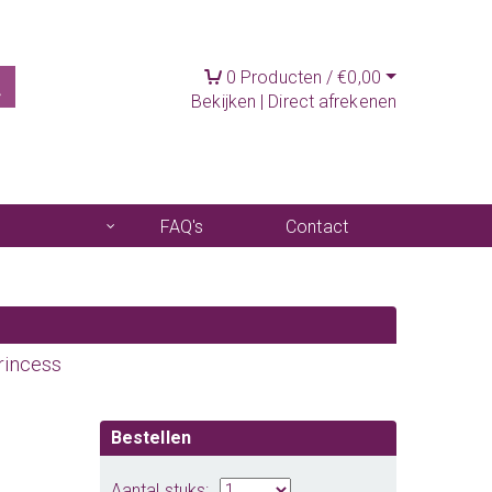
0
Producten /
€
0,00
Bekijken
|
Direct afrekenen
FAQ's
Contact
rincess
Bestellen
Aantal stuks: