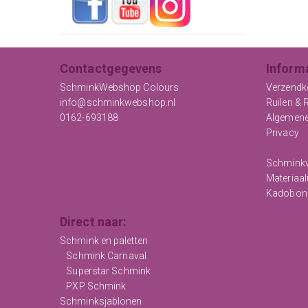
Contactgegevens
Inform
SchminkWebshop Colours
Verzendk
info@schminkwebshop.nl
Ruilen & 
0162-693188
Algemen
Privacy
Schminkv
Materiaal
Kadobon
Direct naar:
Schmink en paletten
Schmink Carnaval
Superstar Schmink
PXP Schmink
Schminksjablonen