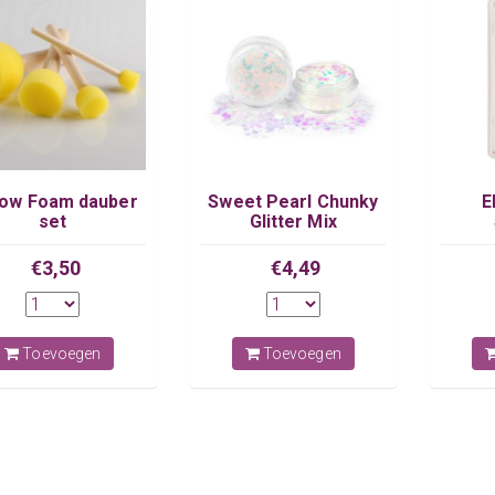
low Foam dauber
Sweet Pearl Chunky
E
set
Glitter Mix
€3,50
€4,49
Toevoegen
Toevoegen