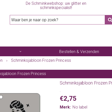
De Schminkwebshop: uw glitter en
schminkspecialist!
Bestellen & Verzenden
en
›
Schminksjabloon Frozen Princess
sjabloon Frozen Princess
Schminksjabloon Frozen P
.
€2,75
Merk:
No label