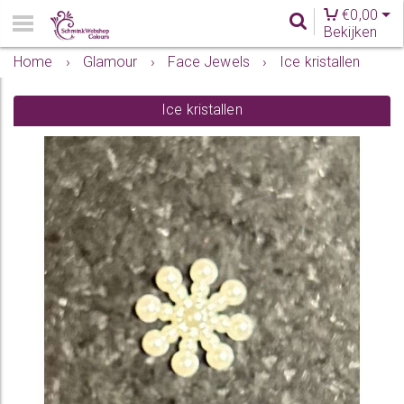
€
0,00
Bekijken
Home
›
Glamour
›
Face Jewels
›
Ice kristallen
Ice kristallen