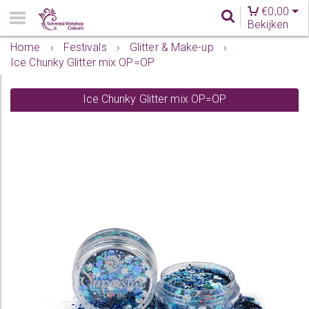
€
0,00
Bekijken
Home
›
Festivals
›
Glitter & Make-up
›
Ice Chunky Glitter mix OP=OP
Ice Chunky Glitter mix OP=OP