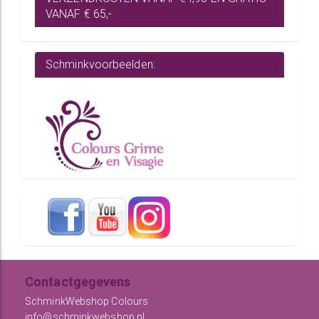
VANAF € 65,-
Schminkvoorbeelden:
Contactgegevens
SchminkWebshop Colours
info@schminkwebshop.nl