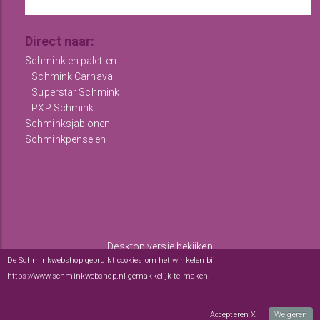
Direct naar:
Schmink en paletten
Schmink Carnaval
Superstar Schmink
PXP Schmink
Schminksjablonen
Schminkpenselen
Desktop versie bekijken
De Schminkwebshop gebruikt cookies om het winkelen bij
Copyright © 2012 - 2026
De Schminkwebshop
-
Algemene
https://www.schminkwebshop.nl gemakkelijk te maken.
Meer informatie over onze
voorwaarden
-
sitemap
cookies
webwinkel
: elexioshop.nl
Accepteren X
Weigeren