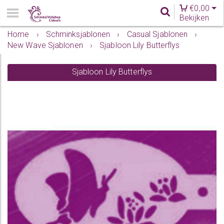
€
0,00
Bekijken
Home
›
Schminksjablonen
›
Casual Sjablonen
›
New Wave Sjablonen
›
Sjabloon Lily Butterflys
Sjabloon Lily Butterflys