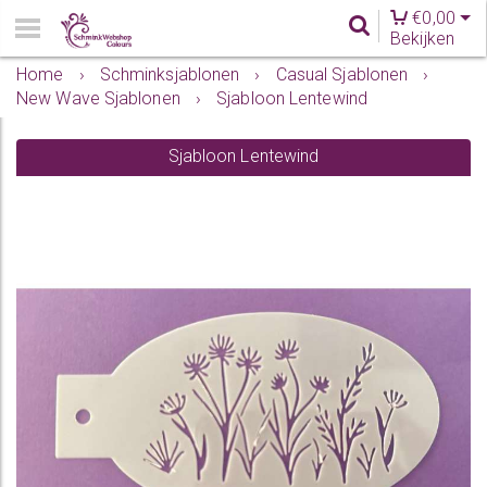
€
0,00
Bekijken
Home
›
Schminksjablonen
›
Casual Sjablonen
›
New Wave Sjablonen
›
Sjabloon Lentewind
Sjabloon Lentewind