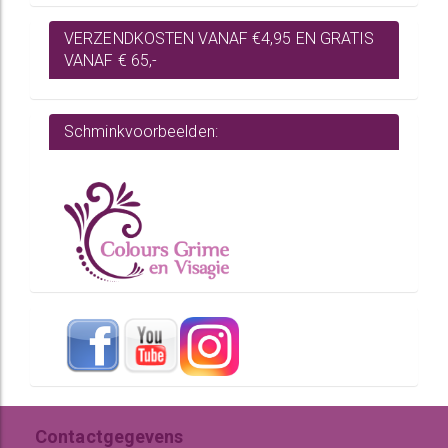
VERZENDKOSTEN VANAF €4,95 EN GRATIS
VANAF € 65,-
Schminkvoorbeelden:
Contactgegevens