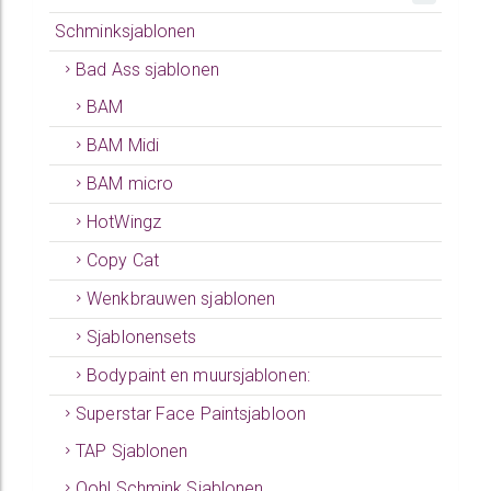
Schminksjablonen
Bad Ass sjablonen
BAM
BAM Midi
BAM micro
HotWingz
Copy Cat
Wenkbrauwen sjablonen
Sjablonensets
Bodypaint en muursjablonen:
Superstar Face Paintsjabloon
TAP Sjablonen
Ooh! Schmink Sjablonen