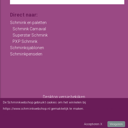
Direct naar:
Schmink en paletten
Schmink Carnaval
Superstar Schmink
PXP Schmink
Schminksjablonen
Schminkpenselen
Desktop versie bekijken
De Schminkwebshop gebruikt cookies om het winkelen bij
Copyright © 2012 - 2026
De Schminkwebshop
-
Algemene
https://www.schminkwebshop.nl gemakkelijk te maken.
Meer informatie over onze
voorwaarden
-
sitemap
cookies
webwinkel
: elexioshop.nl
Accepteren X
Weigeren