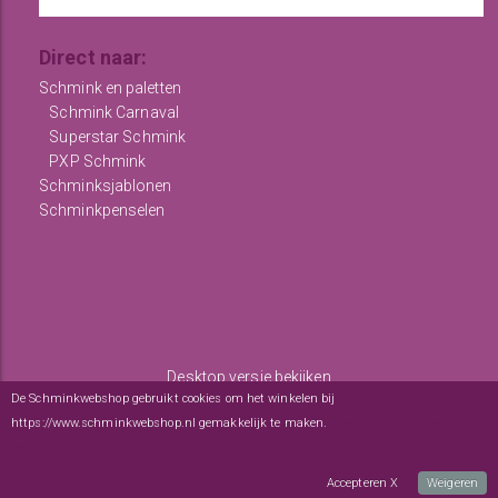
Direct naar:
Schmink en paletten
Schmink Carnaval
Superstar Schmink
PXP Schmink
Schminksjablonen
Schminkpenselen
Desktop versie bekijken
De Schminkwebshop gebruikt cookies om het winkelen bij
Copyright © 2012 - 2026
De Schminkwebshop
-
Algemene
https://www.schminkwebshop.nl gemakkelijk te maken.
Meer informatie over onze
voorwaarden
-
sitemap
cookies
webwinkel
: elexioshop.nl
Accepteren X
Weigeren