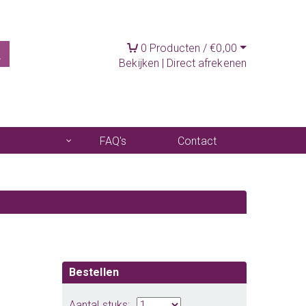
0
Producten /
€
0,00
Bekijken
|
Direct afrekenen
FAQ's
Contact
Bestellen
Aantal stuks: