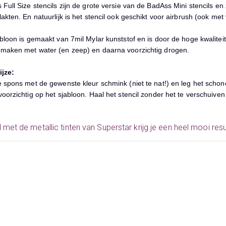
Full Size stencils zijn de grote versie van de BadAss Mini stencils en 
akten. En natuurlijk is het stencil ook geschikt voor airbrush (ook me
bloon is gemaakt van 7mil Mylar kunststof en is door de hoge kwalitei
maken met water (en zeep) en daarna voorzichtig drogen.
jze:
e spons met de gewenste kleur schmink (niet te nat!) en leg het scho
oorzichtig op het sjabloon. Haal het stencil zonder het te verschuiven
 met de metallic tinten van Superstar krijg je een heel mooi resul