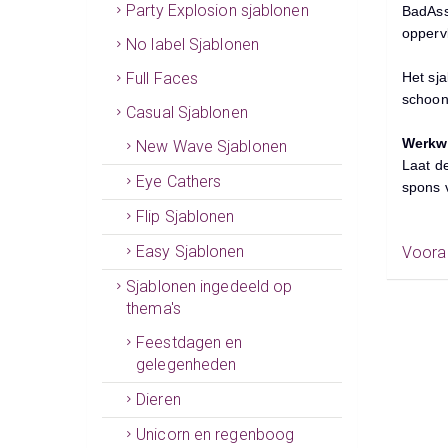
Party Explosion sjablonen
BadAss 
oppervl
No label Sjablonen
Full Faces
Het sja
schoon
Casual Sjablonen
Werkwi
New Wave Sjablonen
Laat d
Eye Cathers
spons v
Flip Sjablonen
Easy Sjablonen
Vooral
Sjablonen ingedeeld op
thema's
Feestdagen en
gelegenheden
Dieren
Unicorn en regenboog