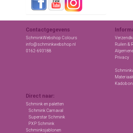
Contactgegevens
Inform
SchminkWebshop Colours
Verzendk
info@schminkwebshop.nl
Ruilen & 
0162-693188
Algemen
Privacy
Schminkv
Materiaal
Kadobon
Direct naar:
Schmink en paletten
Schmink Carnaval
Superstar Schmink
PXP Schmink
Schminksjablonen