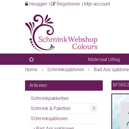
Inloggen
Registreren
Mijn account
Materiaal Uitleg
Home
›
Schminksjablonen
›
Bad Ass sjablon
BFS602
Artikelen
Schminkpakketten
Schmink & Paletten
Schminksjablonen
Bad Ass sjablonen