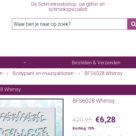
De Schminkwebshop: uw glitter en
schminkspecialist!
Bestellen & Verzenden
en
›
Bodypaint en muursjablonen:
›
BFS6028 Whimsy
8 Whimsy
BFS6028 Whimsy
.
€6,28
€20,95
Korting: 70%