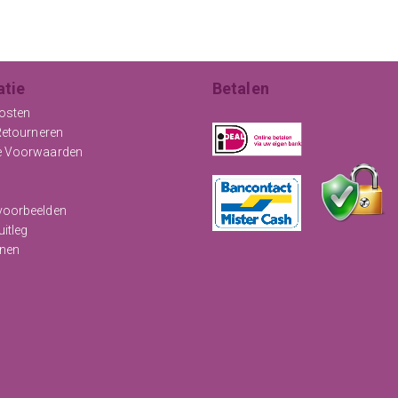
atie
Betalen
osten
Retourneren
e Voorwaarden
oorbeelden
uitleg
nen