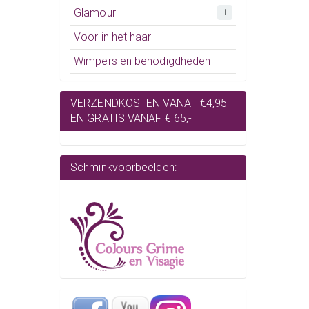
Glamour
Voor in het haar
Wimpers en benodigdheden
VERZENDKOSTEN VANAF €4,95
EN GRATIS VANAF € 65,-
Schminkvoorbeelden: