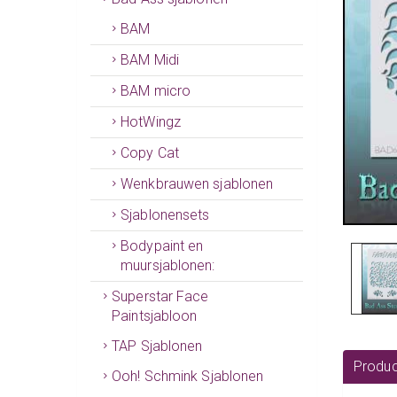
BAM
BAM Midi
BAM micro
HotWingz
Copy Cat
Wenkbrauwen sjablonen
Sjablonensets
Bodypaint en
muursjablonen:
Superstar Face
Paintsjabloon
TAP Sjablonen
Produc
Ooh! Schmink Sjablonen