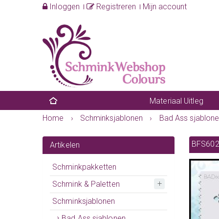
Inloggen
Registreren
Mijn account
Materiaal Uitleg
Home
›
Schminksjablonen
›
Bad Ass sjablon
BFS602
Artikelen
Schminkpakketten
Schmink & Paletten
Schminksjablonen
Bad Ass sjablonen