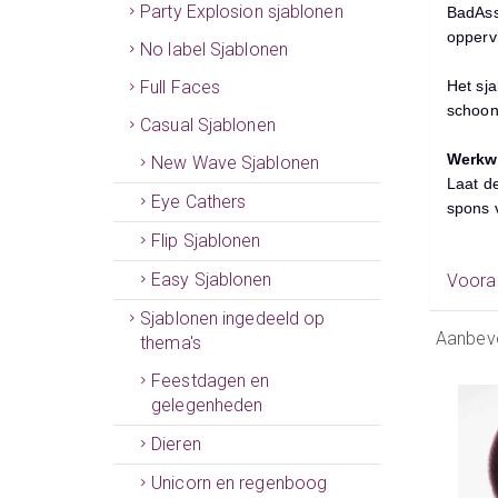
Party Explosion sjablonen
BadAss 
oppervl
No label Sjablonen
Full Faces
Het sja
schoon
Casual Sjablonen
Werkwi
New Wave Sjablonen
Laat d
Eye Cathers
spons v
Flip Sjablonen
Easy Sjablonen
Vooral
Sjablonen ingedeeld op
Aanbev
thema's
Feestdagen en
gelegenheden
Dieren
Unicorn en regenboog