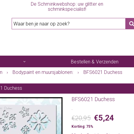
De Schminkwebshop: uw glitter en
schminkspecialist!
Bestellen & Verzenden
en
›
Bodypaint en muursjablonen:
›
BFS6021 Duchess
1 Duchess
BFS6021 Duchess
.
€5,24
€20,95
Korting: 75%