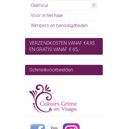
Glamour
Voor in het haar
Wimpers en benodigdheden
VERZENDKOSTEN VANAF €4,95
EN GRATIS VANAF € 65,-
Schminkvoorbeelden: