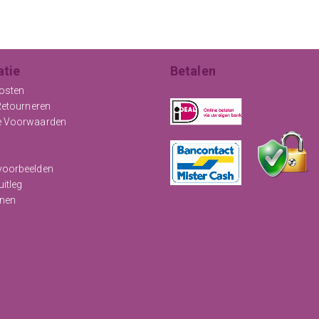
atie
Betalen
osten
Retourneren
e Voorwaarden
oorbeelden
uitleg
nen