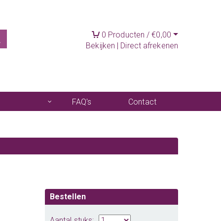
0
Producten /
€
0,00
Bekijken
|
Direct afrekenen
FAQ's
Contact
Bestellen
Aantal stuks: