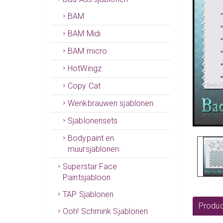
BAM
BAM Midi
BAM micro
HotWingz
Copy Cat
Wenkbrauwen sjablonen
Sjablonensets
Bodypaint en
muursjablonen:
Superstar Face
Paintsjabloon
TAP Sjablonen
Produc
Ooh! Schmink Sjablonen