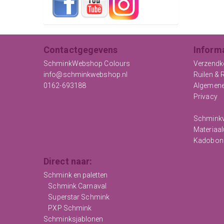
Contactgegevens
Inform
SchminkWebshop Colours
Verzendk
info@schminkwebshop.nl
Ruilen & 
0162-693188
Algemen
Privacy
Schminkv
Materiaal
Kadobon
Direct naar:
Schmink en paletten
Schmink Carnaval
Superstar Schmink
PXP Schmink
Schminksjablonen