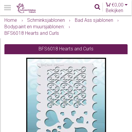
€
0,00
Bekijken
Home
›
Schminksjablonen
›
Bad Ass sjablonen
›
Bodypaint en muursjablonen:
›
BFS6018 Hearts and Curls
BFS6018 Hearts and Curls