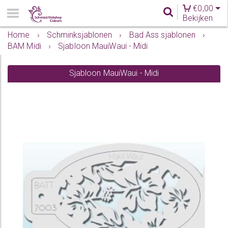
€
0,00
Bekijken
Home
›
Schminksjablonen
›
Bad Ass sjablonen
›
BAM Midi
›
Sjabloon MauiWaui - Midi
Sjabloon MauiWaui - Midi