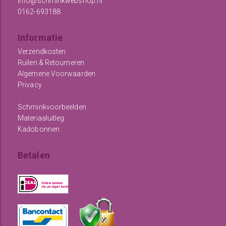
info@schminkwebshop.nl
0162-693188
Informatie
Verzendkosten
Ruilen & Retourneren
Algemene Voorwaarden
Privacy
Schminkvoorbeelden
Materiaaluitleg
Kadobonnen
Betalen