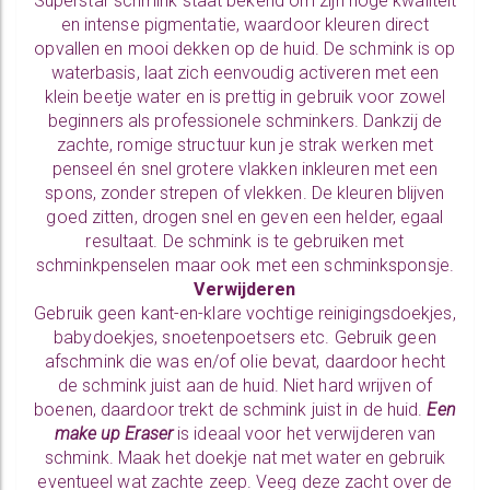
Superstar schmink staat bekend om zijn hoge kwaliteit
en intense pigmentatie, waardoor kleuren direct
opvallen en mooi dekken op de huid. De schmink is op
waterbasis, laat zich eenvoudig activeren met een
klein beetje water en is prettig in gebruik voor zowel
beginners als professionele schminkers. Dankzij de
zachte, romige structuur kun je strak werken met
penseel én snel grotere vlakken inkleuren met een
spons, zonder strepen of vlekken. De kleuren blijven
goed zitten, drogen snel en geven een helder, egaal
resultaat. De schmink is te gebruiken met
schminkpenselen
maar ook met een
schminksponsje.
Verwijderen
Gebruik geen kant-en-klare vochtige reinigingsdoekjes,
babydoekjes, snoetenpoetsers etc. Gebruik geen
afschmink die was en/of olie bevat, daardoor hecht
de schmink juist aan de huid. Niet hard wrijven of
boenen, daardoor trekt de schmink juist in de huid.
Een
make up Eraser
is ideaal voor het verwijderen van
schmink. Maak het doekje nat met water en gebruik
eventueel wat zachte zeep. Veeg deze zacht over de