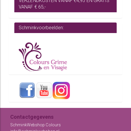
VERZENDKOSTEN VANAF €4,95 EN GRATIS
VANAF € 65,-
Schminkvoorbeelden:
Contactgegevens
SchminkWebshop Colours