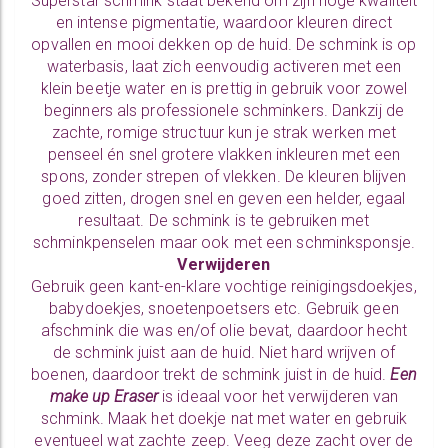
Superstar schmink staat bekend om zijn hoge kwaliteit
en intense pigmentatie, waardoor kleuren direct
opvallen en mooi dekken op de huid. De schmink is op
waterbasis, laat zich eenvoudig activeren met een
klein beetje water en is prettig in gebruik voor zowel
beginners als professionele schminkers. Dankzij de
zachte, romige structuur kun je strak werken met
penseel én snel grotere vlakken inkleuren met een
spons, zonder strepen of vlekken. De kleuren blijven
goed zitten, drogen snel en geven een helder, egaal
resultaat. De schmink is te gebruiken met
schminkpenselen
maar ook met een
schminksponsje.
Verwijderen
Gebruik geen kant-en-klare vochtige reinigingsdoekjes,
babydoekjes, snoetenpoetsers etc. Gebruik geen
afschmink die was en/of olie bevat, daardoor hecht
de schmink juist aan de huid. Niet hard wrijven of
boenen, daardoor trekt de schmink juist in de huid.
Een
make up Eraser
is ideaal voor het verwijderen van
schmink. Maak het doekje nat met water en gebruik
eventueel wat zachte zeep. Veeg deze zacht over de