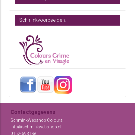
Schminkvoorbeelden:
Contactgegevens
SchminkWebshop Colours
info@schminkwebshop.nl
0162-693188