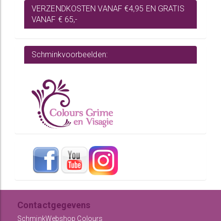
VERZENDKOSTEN VANAF €4,95 EN GRATIS
VANAF € 65,-
Schminkvoorbeelden:
Contactgegevens
SchminkWebshop Colours