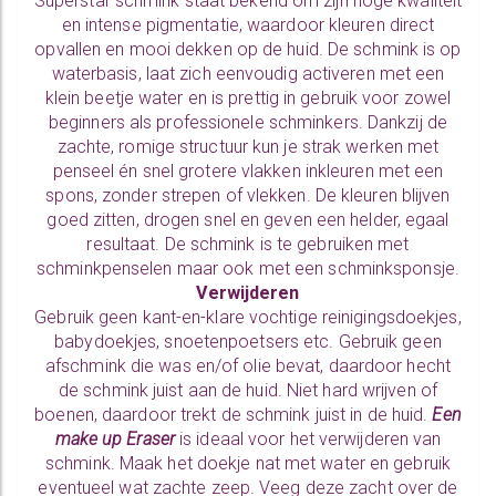
Superstar schmink staat bekend om zijn hoge kwaliteit
en intense pigmentatie, waardoor kleuren direct
opvallen en mooi dekken op de huid. De schmink is op
waterbasis, laat zich eenvoudig activeren met een
klein beetje water en is prettig in gebruik voor zowel
beginners als professionele schminkers. Dankzij de
zachte, romige structuur kun je strak werken met
penseel én snel grotere vlakken inkleuren met een
spons, zonder strepen of vlekken. De kleuren blijven
goed zitten, drogen snel en geven een helder, egaal
resultaat. De schmink is te gebruiken met
schminkpenselen
maar ook met een
schminksponsje.
Verwijderen
Gebruik geen kant-en-klare vochtige reinigingsdoekjes,
babydoekjes, snoetenpoetsers etc. Gebruik geen
afschmink die was en/of olie bevat, daardoor hecht
de schmink juist aan de huid. Niet hard wrijven of
boenen, daardoor trekt de schmink juist in de huid.
Een
make up Eraser
is ideaal voor het verwijderen van
schmink. Maak het doekje nat met water en gebruik
eventueel wat zachte zeep. Veeg deze zacht over de