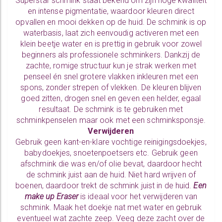
Superstar schmink staat bekend om zijn hoge kwaliteit
en intense pigmentatie, waardoor kleuren direct
opvallen en mooi dekken op de huid. De schmink is op
waterbasis, laat zich eenvoudig activeren met een
klein beetje water en is prettig in gebruik voor zowel
beginners als professionele schminkers. Dankzij de
zachte, romige structuur kun je strak werken met
penseel én snel grotere vlakken inkleuren met een
spons, zonder strepen of vlekken. De kleuren blijven
goed zitten, drogen snel en geven een helder, egaal
resultaat. De schmink is te gebruiken met
schminkpenselen
maar ook met een
schminksponsje.
Verwijderen
Gebruik geen kant-en-klare vochtige reinigingsdoekjes,
babydoekjes, snoetenpoetsers etc. Gebruik geen
afschmink die was en/of olie bevat, daardoor hecht
de schmink juist aan de huid. Niet hard wrijven of
boenen, daardoor trekt de schmink juist in de huid.
Een
make up Eraser
is ideaal voor het verwijderen van
schmink. Maak het doekje nat met water en gebruik
eventueel wat zachte zeep. Veeg deze zacht over de