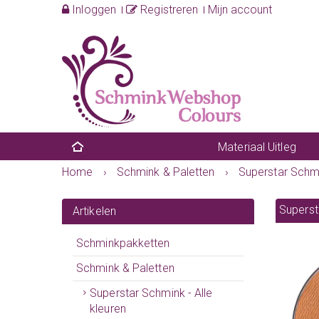
Inloggen
Registreren
Mijn account
Materiaal Uitleg
Home
›
Schmink & Paletten
›
Superstar Schmi
Superst
Artikelen
Schminkpakketten
Schmink & Paletten
Superstar Schmink - Alle
kleuren