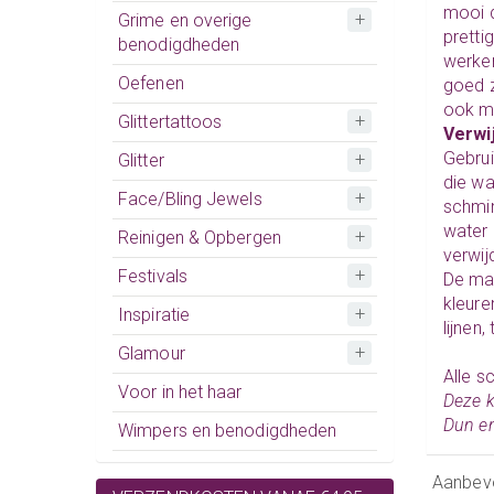
mooi d
Grime en overige
pretti
benodigdheden
werken
Oefenen
goed z
ook m
Glittertattoos
Verwi
Gebrui
Glitter
die wa
Face/Bling Jewels
schmin
water 
Reinigen & Opbergen
verwij
Festivals
De
mat
kleur
Inspiratie
lijnen
Glamour
Alle
sc
Voor in het haar
Deze k
Dun en
Wimpers en benodigdheden
Aanbev