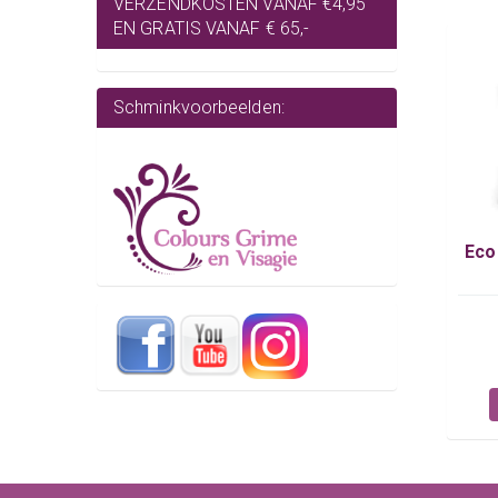
VERZENDKOSTEN VANAF €4,95
EN GRATIS VANAF € 65,-
Schminkvoorbeelden:
Eco