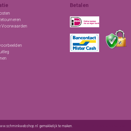
atie
Betalen
osten
Retourneren
e Voorwaarden
oorbeelden
uitleg
nen
e voorwaarden
-
sitemap
/www.schminkwebshop.nl gemakkelijk te maken.
Meer informatie over onze cookies