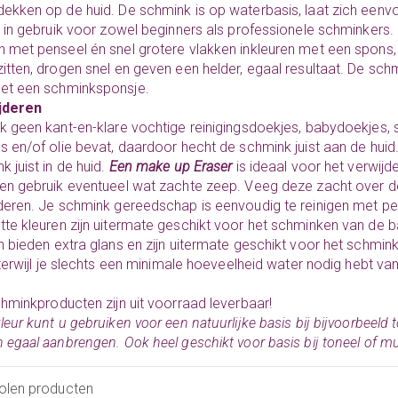
ekken op de huid. De schmink is op waterbasis, laat zich eenvo
g in gebruik voor zowel beginners als professionele schminkers. 
 met penseel én snel grotere vlakken inkleuren met een spons, 
itten, drogen snel en geven een helder, egaal resultaat. De sch
et een
schminksponsje.
jderen
k geen kant-en-klare vochtige reinigingsdoekjes, babydoekjes,
s en/of olie bevat, daardoor hecht de schmink juist aan de huid
k juist in de huid.
Een make up Eraser
is ideaal voor het verwij
en gebruik eventueel wat zachte zeep. Veeg deze zacht over 
deren. Je schmink gereedschap is eenvoudig te
reinigen
met pe
te kleuren
zijn uitermate geschikt voor het schminken van de ba
en
bieden extra glans en zijn uitermate geschikt voor het schmink
, terwijl je slechts een minimale hoeveelheid water nodig hebt v
hminkproducten
zijn uit voorraad leverbaar!
leur kunt u gebruiken voor een natuurlijke basis bij bijvoorbeeld t
 egaal aanbrengen. Ook heel geschikt voor basis bij toneel of mu
olen producten