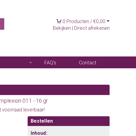
0
Producten /
€
0,00
Bekijken
|
Direct afrekenen
FAQ's
Contact
mplexion 011 - 16 gr
it voorraad leverbaar!
Bestellen
Inhoud: