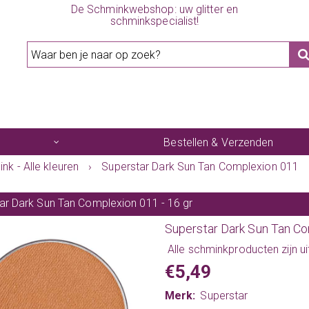
De Schminkwebshop: uw glitter en
schminkspecialist!
Bestellen & Verzenden
nk - Alle kleuren
›
Superstar Dark Sun Tan Complexion 011
ar Dark Sun Tan Complexion 011 - 16 gr
Superstar Dark Sun Tan Co
Alle
schminkproducten
zijn u
€5,49
Merk:
Superstar