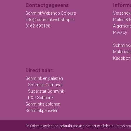
Contactgegevens
Inform
SchminkWebshop Colours
Verzendk
info@schminkwebshop.nl
Ruilen & 
0162-693188
Algemen
Privacy
Schminkv
Materiaal
Kadobon
Direct naar:
Schmink en paletten
Schmink Carnaval
Superstar Schmink
PXP Schmink
Schminksjablonen
Schminkpenselen
Copyright © 2012 - 2026
De Schminkwebshop
-
Algemen
De Schminkwebshop gebruikt cookies om het winkelen bij https:/