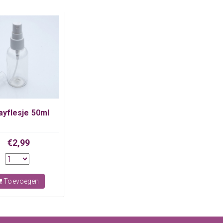
ayflesje 50ml
€2,99
Toevoegen