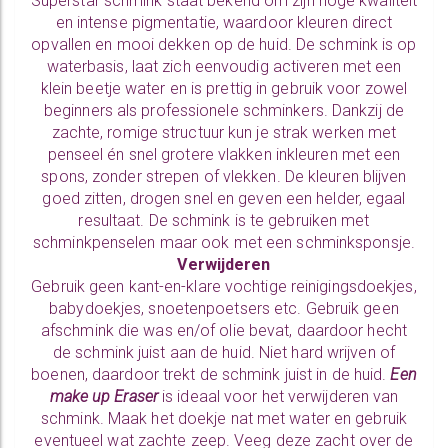
Superstar schmink staat bekend om zijn hoge kwaliteit
en intense pigmentatie, waardoor kleuren direct
opvallen en mooi dekken op de huid. De schmink is op
waterbasis, laat zich eenvoudig activeren met een
klein beetje water en is prettig in gebruik voor zowel
beginners als professionele schminkers. Dankzij de
zachte, romige structuur kun je strak werken met
penseel én snel grotere vlakken inkleuren met een
spons, zonder strepen of vlekken. De kleuren blijven
goed zitten, drogen snel en geven een helder, egaal
resultaat. De schmink is te gebruiken met
schminkpenselen
maar ook met een
schminksponsje.
Verwijderen
Gebruik geen kant-en-klare vochtige reinigingsdoekjes,
babydoekjes, snoetenpoetsers etc. Gebruik geen
afschmink die was en/of olie bevat, daardoor hecht
de schmink juist aan de huid. Niet hard wrijven of
boenen, daardoor trekt de schmink juist in de huid.
Een
make up Eraser
is ideaal voor het verwijderen van
schmink. Maak het doekje nat met water en gebruik
eventueel wat zachte zeep. Veeg deze zacht over de