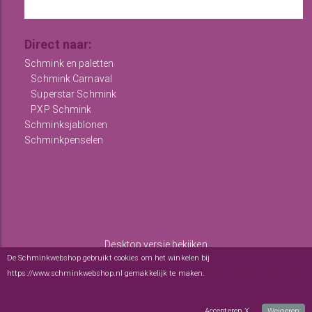
Direct naar:
Schmink en paletten
Schmink Carnaval
Superstar Schmink
PXP Schmink
Schminksjablonen
Schminkpenselen
Desktop versie bekijken
De Schminkwebshop gebruikt cookies om het winkelen bij
Copyright © 2012 - 2026
De Schminkwebshop
-
Algemene
https://www.schminkwebshop.nl gemakkelijk te maken.
Meer informatie over onze
voorwaarden
-
sitemap
cookies
webwinkel
: elexioshop.nl
Accepteren X
Weigeren