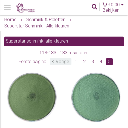
€
0,00
Bekijken
Home
›
Schmink & Paletten
›
Superstar Schmink - Alle kleuren
Superstar schmink: alle kleuren
113-133 | 133 resultaten
Eerste pagina
Vorige
1
2
3
4
5