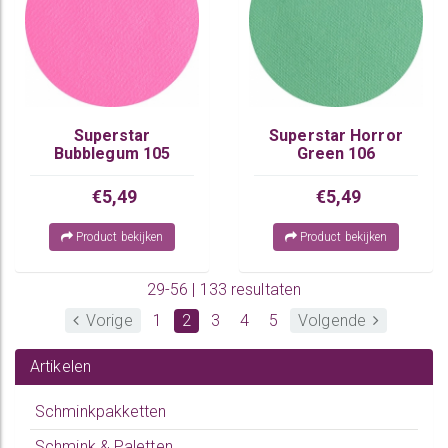
Superstar
Superstar Horror
Bubblegum 105
Green 106
€5,49
€5,49
Product bekijken
Product bekijken
29-56 | 133 resultaten
Vorige
1
2
3
4
5
Volgende
Artikelen
Schminkpakketten
Schmink & Paletten