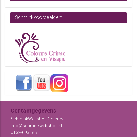
Schminkvoorbeelden:
Contactgegevens
SchminkWebshop Colours
info@schminkwebshop.nl
0162-693188