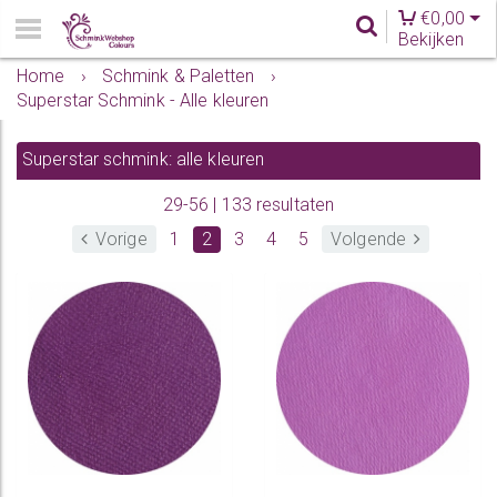
€
0,00
Bekijken
Home
›
Schmink & Paletten
›
Superstar Schmink - Alle kleuren
Superstar schmink: alle kleuren
29-56 | 133 resultaten
Vorige
1
2
3
4
5
Volgende