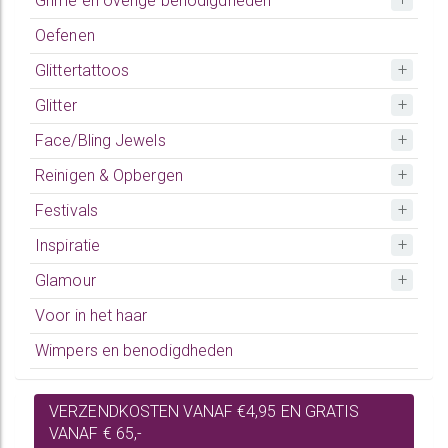
Grime en overige benodigdheden
Oefenen
Glittertattoos
Glitter
Face/Bling Jewels
Reinigen & Opbergen
Festivals
Inspiratie
Glamour
Voor in het haar
Wimpers en benodigdheden
VERZENDKOSTEN VANAF €4,95 EN GRATIS
VANAF € 65,-