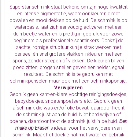
Superstar schmink staat bekend om zijn hoge kwaliteit
en intense pigmentatie, waardoor kleuren direct
opvallen en mooi dekken op de huid. De schmink is op
waterbasis, laat zich eenvoudig activeren met een
klein beetje water en is prettig in gebruik voor zowel
beginners als professionele schminkers. Dankzij de
zachte, romige structuur kun je strak werken met
penseel én snel grotere vlakken inkleuren met een
spons, zonder strepen of vlekken. De kleuren blijven
goed zitten, drogen snel en geven een helder, egaal
resultaat. De schmink is te gebruiken met
schminkpenselen
maar ook met een
schminksponsje.
Verwijderen
Gebruik geen kant-en-klare vochtige reinigingsdoekjes,
babydoekjes, snoetenpoetsers etc. Gebruik geen
afschmink die was en/of olie bevat, daardoor hecht
de schmink juist aan de huid. Niet hard wrijven of
boenen, daardoor trekt de schmink juist in de huid.
Een
make up Eraser
is ideaal voor het verwijderen van
schmink. Maak het doekje nat met water en gebruik