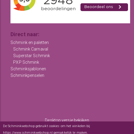
Direct naar:
Schmink en paletten
Schmink Carnaval
Superstar Schmink
PXP Schmink
Schminksjablonen
Schminkpenselen
Desktop versie bekijken
De Schminkwebshop gebruikt cookies om het winkelen bij
Copyright © 2012 - 2026
De Schminkwebshop
-
Algemene
https://www.schminkwebshop.nl gemakkelijk te maken.
Meer informatie over onze