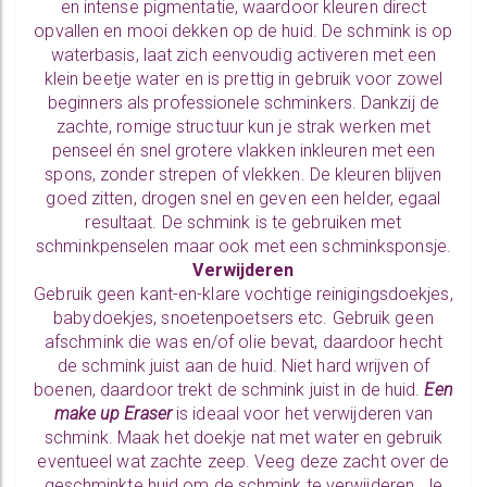
en intense pigmentatie, waardoor kleuren direct
opvallen en mooi dekken op de huid. De schmink is op
waterbasis, laat zich eenvoudig activeren met een
klein beetje water en is prettig in gebruik voor zowel
beginners als professionele schminkers. Dankzij de
zachte, romige structuur kun je strak werken met
penseel én snel grotere vlakken inkleuren met een
spons, zonder strepen of vlekken. De kleuren blijven
goed zitten, drogen snel en geven een helder, egaal
resultaat. De schmink is te gebruiken met
schminkpenselen
maar ook met een
schminksponsje.
Verwijderen
Gebruik geen kant-en-klare vochtige reinigingsdoekjes,
babydoekjes, snoetenpoetsers etc. Gebruik geen
afschmink die was en/of olie bevat, daardoor hecht
de schmink juist aan de huid. Niet hard wrijven of
boenen, daardoor trekt de schmink juist in de huid.
Een
make up Eraser
is ideaal voor het verwijderen van
schmink. Maak het doekje nat met water en gebruik
eventueel wat zachte zeep. Veeg deze zacht over de
geschminkte huid om de schmink te verwijderen. Je