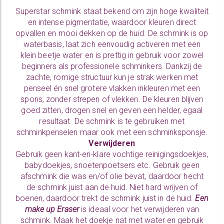
Superstar schmink staat bekend om zijn hoge kwaliteit
en intense pigmentatie, waardoor kleuren direct
opvallen en mooi dekken op de huid. De schmink is op
waterbasis, laat zich eenvoudig activeren met een
klein beetje water en is prettig in gebruik voor zowel
beginners als professionele schminkers. Dankzij de
zachte, romige structuur kun je strak werken met
penseel én snel grotere vlakken inkleuren met een
spons, zonder strepen of vlekken. De kleuren blijven
goed zitten, drogen snel en geven een helder, egaal
resultaat. De schmink is te gebruiken met
schminkpenselen
maar ook met een
schminksponsje.
Verwijderen
Gebruik geen kant-en-klare vochtige reinigingsdoekjes,
babydoekjes, snoetenpoetsers etc. Gebruik geen
afschmink die was en/of olie bevat, daardoor hecht
de schmink juist aan de huid. Niet hard wrijven of
boenen, daardoor trekt de schmink juist in de huid.
Een
make up Eraser
is ideaal voor het verwijderen van
schmink. Maak het doekje nat met water en gebruik