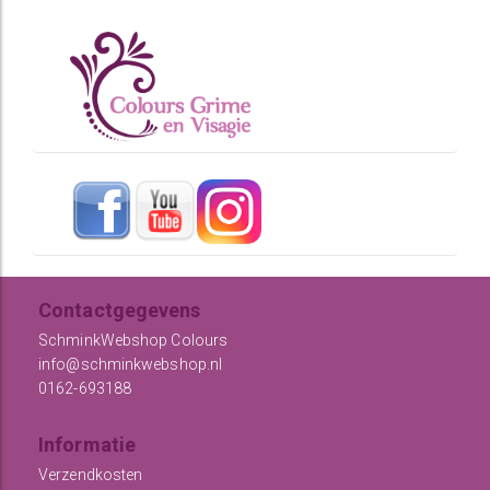
Contactgegevens
SchminkWebshop Colours
info@schminkwebshop.nl
0162-693188
Informatie
Verzendkosten