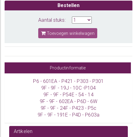
Bestellen
Aantal stuks:
Toevoegen winkelwagen
Productinformatie
P6 - 601EA - P421 - P303 - P301
9F - 9F - 19J - 10C -P104
9F - 9F - P54E - 54 - 14
9F - 9F - 602EA - P6D - 6W
9F - 9F - 24F - P423 - P5c
9F - 9F - 191E - P4D - P603a
Artikelen