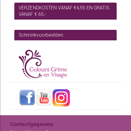
VERZENDKOSTEN VANAF €4,95 EN GRATIS
VANAF € 65,-
Schminkvoorbeelden:
Contactgegevens