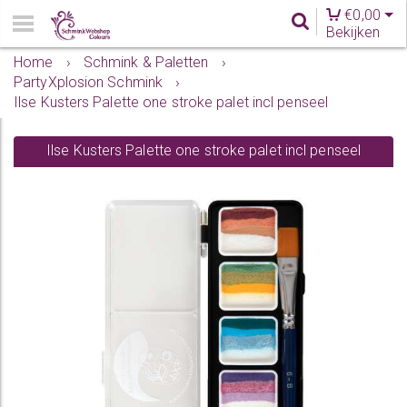
€
0,00
Bekijken
Home
›
Schmink & Paletten
›
PartyXplosion Schmink
›
Ilse Kusters Palette one stroke palet incl penseel
Ilse Kusters Palette one stroke palet incl penseel