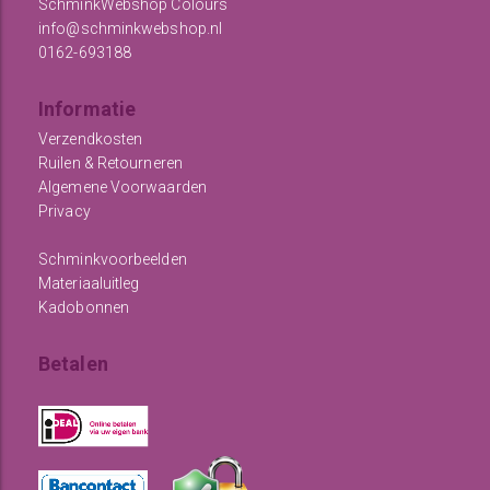
SchminkWebshop Colours
info@schminkwebshop.nl
0162-693188
Informatie
Verzendkosten
Ruilen & Retourneren
Algemene Voorwaarden
Privacy
Schminkvoorbeelden
Materiaaluitleg
Kadobonnen
Betalen