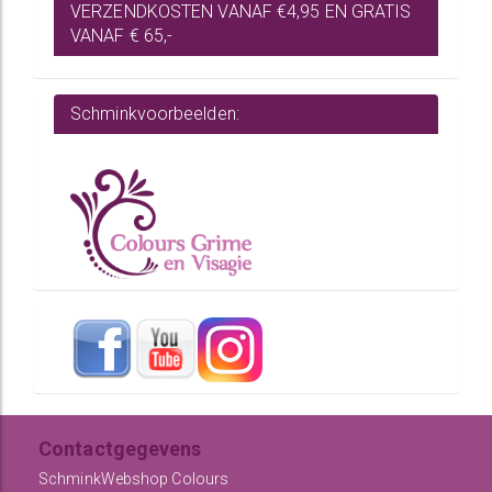
VERZENDKOSTEN VANAF €4,95 EN GRATIS
VANAF € 65,-
Schminkvoorbeelden:
Contactgegevens
SchminkWebshop Colours