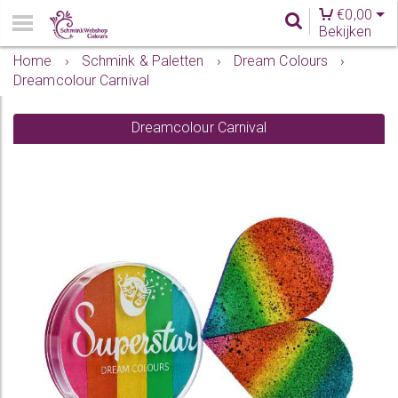
€
0,00
Bekijken
Home
›
Schmink & Paletten
›
Dream Colours
›
Dreamcolour Carnival
Dreamcolour Carnival