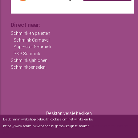
Direct naar:
Schmink en paletten
Schmink Carnaval
Superstar Schmink
PXP Schmink
Schminksjablonen
Schminkpenselen
Desktop versie bekijken
De Schminkwebshop gebruikt cookies om het winkelen bij
Copyright © 2012 - 2026
De Schminkwebshop
-
Algemene
https://www.schminkwebshop.nl gemakkelijk te maken.
Meer informatie over onze
voorwaarden
-
sitemap
cookies