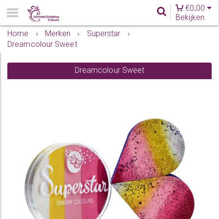
€
0,00
Bekijken
Home
›
Merken
›
Superstar
›
Dreamcolour Sweet
Dreamcolour Sweet