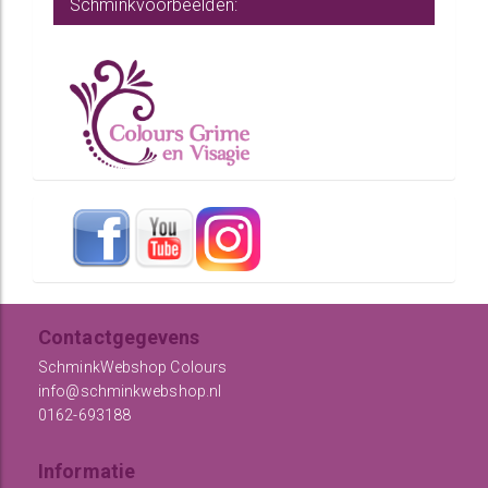
Schminkvoorbeelden:
Contactgegevens
SchminkWebshop Colours
info@schminkwebshop.nl
0162-693188
Informatie