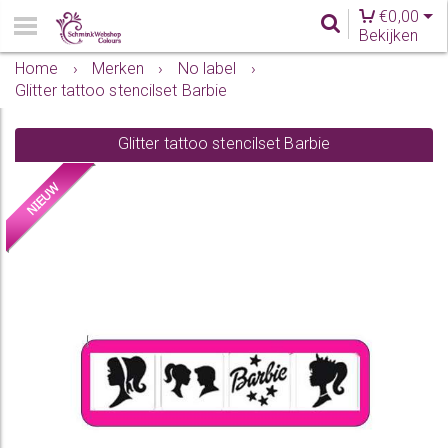
€
0,00
Bekijken
Home
›
Merken
›
No label
›
Glitter tattoo stencilset Barbie
Glitter tattoo stencilset Barbie